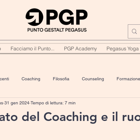
o
Facciamo il Punto...
PGP Academy
Pegasus Yoga
centi
Coaching
Filosofia
Counseling
Formazion
us
31 gen 2024
Tempo di lettura: 7 min
Genitorialità
Yoga
PNL
Comunicazione
Bibli
icato del Coaching e il ru