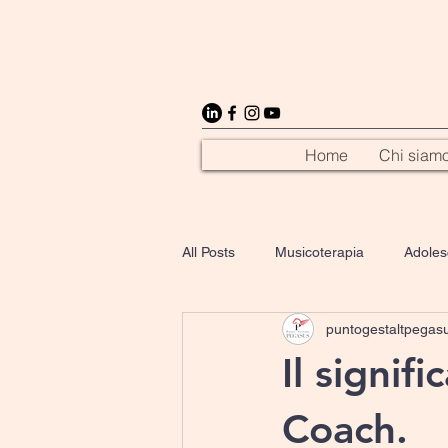
Home
Chi siam
All Posts
Musicoterapia
Adoles
puntogestaltpegas
Crescita personale
Cultura
Il signif
Coach.