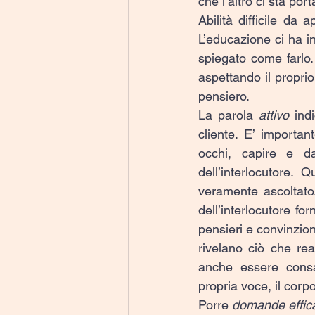
che l’altro ci sta por
Abilità difficile da
L’educazione ci ha i
spiegato come farlo.
aspettando il propri
pensiero.
La parola 
attivo 
ind
cliente. E’ importan
occhi, capire e d
dell’interlocutore. 
veramente ascoltato.
dell’interlocutore fo
pensieri e convinzion
rivelano ciò che re
anche essere consa
propria voce, il corp
Porre 
domande effic