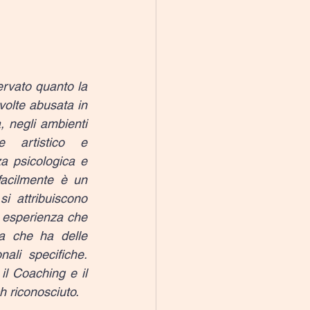
ervato quanto la 
olte abusata in 
, negli ambienti 
re artistico e 
a psicologica e 
facilmente è un 
i attribuiscono 
i esperienza che 
a che ha delle 
li specifiche. 
l Coaching e il 
h riconosciuto.