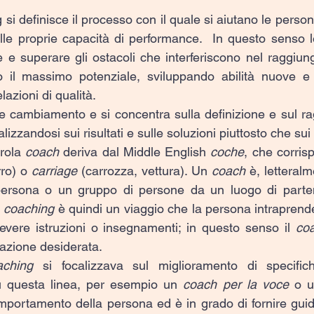
si definisce il processo con il quale si aiutano le perso
elle proprie capacità di performance.  In questo senso 
e e superare gli ostacoli che interferiscono nel raggiun
o il massimo potenziale, sviluppando abilità nuove e ut
lazioni di qualità.
 cambiamento e si concentra sulla definizione e sul ra
ocalizzandosi sui risultati e sulle soluzioni piuttosto che su
rola 
coach 
deriva dal Middle English 
coche
, che corrisp
ro) o 
carriage
 (carrozza, vettura). Un 
coach
 è, letteralm
persona o un gruppo di persone da un luogo di parte
 
coaching
 è quindi un viaggio che la persona intraprende
cevere istruzioni o insegnamenti; in questo senso il 
co
nazione desiderata.
aching
 si focalizzava sul miglioramento di specific
 questa linea, per esempio un 
coach per la voce
 o u
omportamento della persona ed è in grado di fornire guida