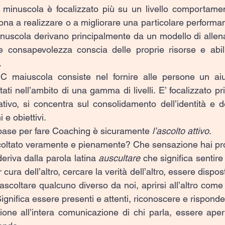
 minuscola è focalizzato più su un livello comportamen
ona a realizzare o a migliorare una particolare performan
nuscola derivano principalmente da un modello di allen
e consapevolezza conscia delle proprie risorse e abili
.
C maiuscola consiste nel fornire alle persone un aiut
tati nell’ambito di una gamma di livelli. E’ focalizzato pr
vo, si concentra sul consolidamento dell’identità e dei
 e obiettivi.
base per fare Coaching è sicuramente 
l’ascolto attivo
.
scoltato veramente e pienamente? Che sensazione hai p
deriva dalla parola latina 
auscultare
 che significa sentire
 cura dell’altro, cercare la verità dell’altro, essere dispos
scoltare qualcuno diverso da noi, aprirsi all’altro come a
Significa essere presenti e attenti, riconoscere e risponder
nzione all’intera comunicazione di chi parla, essere aper