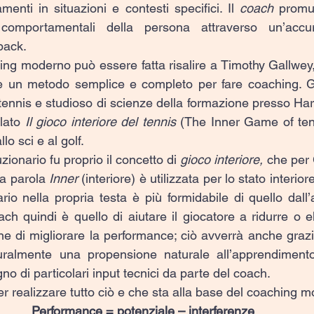
menti in situazioni e contesti specifici. Il 
coach
 promu
omportamentali della persona attraverso un’accurat
back.
ng moderno può essere fatta risalire a Timothy Gallwey, 
re un metodo semplice e completo per fare coaching. G
 tennis e studioso di scienze della formazione presso Har
olato 
Il gioco interiore del tennis
 (The Inner Game of tenn
allo sci e al golf.
zionario fu proprio il concetto di 
gioco interiore, 
che per 
a parola 
Inner 
(interiore) è utilizzata per lo stato interior
sario nella propria testa è più formidabile di quello dall’a
oach quindi è quello di aiutare il giocatore a ridurre o el
 fine di migliorare la performance; ciò avverrà anche grazie
almente una propensione naturale all’apprendimento 
no di particolari input tecnici da parte del coach.
r realizzare tutto ciò e che sta alla base del coaching 
Performance = potenziale – interferenze