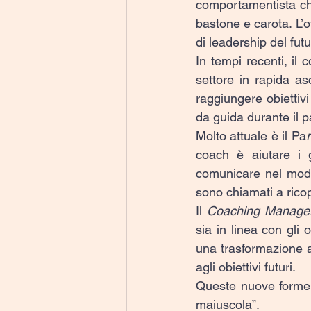
comportamentista che
bastone e carota. L’
di leadership del futu
In tempi recenti, il 
settore in rapida as
raggiungere obiettivi 
da guida durante il p
Molto attuale è il Pa
coach è aiutare i ge
comunicare nel modo 
sono chiamati a ricop
Il 
Coaching Manager
sia in linea con gli
una trasformazione az
agli obiettivi futuri.
Queste nuove forme d
maiuscola”.