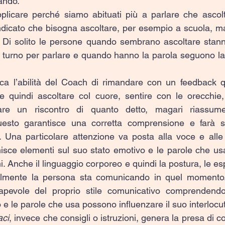
tando.
 applicare perché siamo abituati più a parlare che ascol
ndicato che bisogna ascoltare, per esempio a scuola, m
 Di solito le persone quando sembrano ascoltare stanno
o turno per parlare e quando hanno la parola seguono la p
ica l’abilità del Coach di rimandare con un feedback q
te quindi ascoltare col cuore, sentire con le orecchie,
are un riscontro di quanto detto, magari riassume
Questo garantisce una corretta comprensione e farà sen
 Una particolare attenzione va posta alla voce e alle 
rnisce elementi sul suo stato emotivo e le parole che usa
i. Anche il linguaggio corporeo e quindi la postura, le esp
almente la persona sta comunicando in quel momento.
pevole del proprio stile comunicativo comprendendo
o e le parole che usa possono influenzare il suo interlocu
aci
, invece che consigli o istruzioni, genera la presa di 