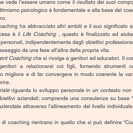
 vede l’essere umano come il risultato dei suoi comport
ottimismo psicologico è fondamentale e alla base del coac
ro.
coaching ha abbracciato altri ambiti e il suo significato s
cesa è il 
Life Coaching 
, questo è finalizzato ad aiuta
personali, indipendentemente dagli obiettivi professionali. 
assaggio da una fase all’altra della propria vita.
rent Coaching 
che si rivolge a genitori ed educatori. Il co
nitori a relazionarsi coi figli, fornendo strumenti con
migliore e di far convergere in modo coerente la varie
rire.
iale
 riguarda lo sviluppo personale in un contesto non 
 obiettivi aziendali; comprende una consulenza su base “
iendale attraverso l’allineamento del livello individuale
i coaching rientrano in quello che si può definire “Co