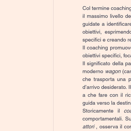
Col termine coaching 
il massimo livello d
guidate a identificar
obiettivi, esprimend
specifici e creando re
Il coaching promuove
obiettivi specifici, f
Il significato della pa
moderno 
wagon 
(car
che trasporta una 
d’arrivo desiderato. Il
a che fare con il ri
guida verso la desti
Storicamente il 
co
comportamentali. Su
attori
 , osserva il c