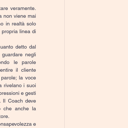
tare veramente. 
a non viene mai 
 in realtà solo 
ropria linea di 
uanto detto dal 
 guardare negli 
ndo le parole 
tire il cliente 
parole; la voce 
 rivelano i suoi 
ressioni e gesti 
 Il Coach deve 
 che anche la 
tore.
consapevolezza e 