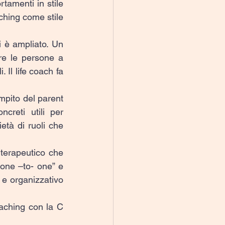
amenti in stile 
hing come stile 
i è ampliato. Un 
re le persone a 
Il life coach fa 
mpito del parent 
creti utili per 
tà di ruoli che 
terapeutico che 
one –to- one” e 
 e organizzativo 
aching con la C 