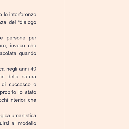
 le interferenze 
nza del “dialogo 
le persone per 
re, invece che 
tacolata quando 
ca negli anni 40 
e della natura 
 di successo e 
roprio lo stato 
hi interiori che 
ogica umanistica 
irsi al modello 