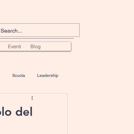
Eventi
Blog
e
Scuola
Leadership
oCounseling
spiritualità
olo del