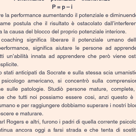
P = p – i
are la performance aumentando il potenziale e diminuendo
ame postula che il risultato è ostacolato dall’interfere
ta la causa del blocco del proprio potenziale interiore.
 coaching significa liberare il potenziale umano del
erformance, significa aiutare le persone ad apprende
utti un’abilità innata ad apprendere che però viene os
splicite.
 stati anticipati da Socrate e sulla stessa scia umanisti
sicologo americano, si concentrò sulla comprension
e sulle patologie. Studiò persone mature, complete,
se che tutti noi possiamo essere cosi, anzi questo è p
umano e per raggiungere dobbiamo superare i nostri blocc
escere e maturare.
 Rogers e altri, furono i padri di quella corrente psicol
tinua ancora oggi a farsi strada e che tenta di sostitu