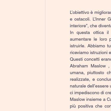
L’obiettivo è miglior
e ostacoli. L’Inner G
interiore”, che diven
In questa ottica il
aumentare le loro p
istruirle. Abbiamo t
riceviamo istruzioni e
Questi concetti erano
Abraham Maslow , p
umana, piuttosto ch
realizzate, e conclu
naturale dell’essere 
ci impediscono di cr
Maslow insieme a Carl
più positiva che con