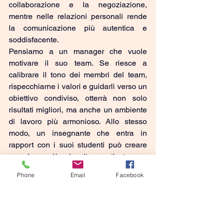
collaborazione e la negoziazione, 
mentre nelle relazioni personali rende 
la comunicazione più autentica e 
soddisfacente.
Pensiamo a un manager che vuole 
motivare il suo team. Se riesce a 
calibrare il tono dei membri del team, 
rispecchiarne i valori e guidarli verso un 
obiettivo condiviso, otterrà non solo 
risultati migliori, ma anche un ambiente 
di lavoro più armonioso. Allo stesso 
modo, un insegnante che entra in 
rapport con i suoi studenti può creare 
una classe più coinvolta e motivata.
Phone
Email
Facebook
Conclusione: un ponte per connettersi
Il rapport non è solo una tecnica, ma 
un’arte che combina ascolto, empatia e 
autenticità. È la capacità di creare un 