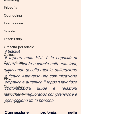
Filosofia
Counseling
Formazione
Scuola
Leadership
Crescita personale
Abstract
Cultura
Il rapport nella PNL è la capacità di 
Genitorialità
creare sintonia e fiducia nelle relazioni, 
utilizzando ascolto attento, calibrazione 
Yoga
e ricalco. Attraverso una comunicazione 
PNL
empatica e autentica il rapport favorisce 
Comunicazione
comunicazioni fluide e relazioni 
arricchenti, migliorando comprensione e 
BiblioCounseling
connessione tra le persone.
spiritualità
Connessione profonda nella 