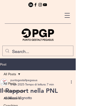
Post
All Posts
puntogestaltpegasus
All Posts
3 apr 2025
Tempo di lettura: 7 min
Il Rapport nella PNL
Musicoterapia
di Micol Vignotto
Adolescenti
Coaching