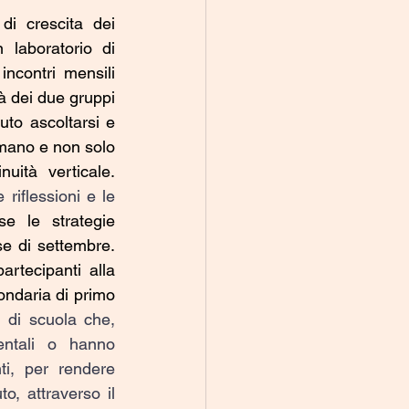
i crescita dei 
laboratorio di 
ncontri mensili 
à dei due gruppi 
to ascoltarsi e 
umano e non solo 
professionale, aprendo riflessioni e considerazioni importanti sulla continuità verticale. 
riflessioni e le 
se le strategie 
e di settembre. 
tecipanti alla 
ondaria di primo 
 di scuola che, 
ntali o hanno 
ti, per rendere 
, attraverso il 