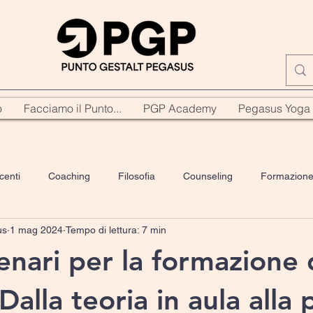
o
Facciamo il Punto...
PGP Academy
Pegasus Yoga
centi
Coaching
Filosofia
Counseling
Formazion
us
1 mag 2024
Tempo di lettura: 7 min
Genitorialità
Yoga
PNL
Comunicazione
Bibli
enari per la formazione 
Dalla teoria in aula alla 