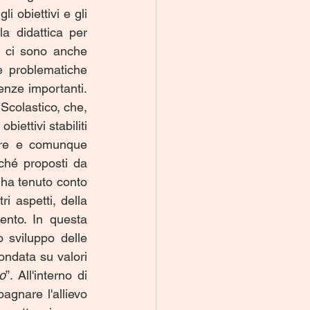
 obiettivi e gli 
a didattica per 
, ci sono anche 
e problematiche 
nze importanti. 
colastico, che, 
biettivi stabiliti 
pre e comunque 
ché proposti da 
o ha tenuto conto 
i aspetti, della 
nto. In questa 
 sviluppo delle 
ondata su valori 
o
”. All'interno di 
gnare l'allievo 