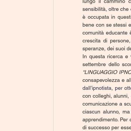
lungo il cammino ch
sensibilità, oltre ch
è occupata in questi 
bene con se stessi e 
comunità educante è
crescita di persone
speranze, dei suoi d
In questa ricerca e 
“LINGUAGGIO IPNO
consapevolezza e all
dall’ipnotista, per o
con colleghi, alunni
comunicazione a scuol
ciascun alunno, ma 
apprendimento. Per c
di successo per esse