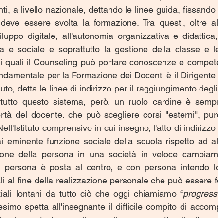
, a livello nazionale, dettando le linee guida, fissando gli
 deve essere svolta la formazione. Tra questi, oltre all
luppo digitale, all'autonomia organizzativa e didattica
ica e sociale e soprattutto la gestione della classe e l
nei quali il Counseling può portare conoscenze e compete
ndamentale per la Formazione dei Docenti è il Dirigente S
ituto, detta le linee di indirizzo per il raggiungimento degli o
In tutto questo sistema, però, un ruolo cardine è sem
bertà del docente. che può scegliere corsi "esterni", pur
Nell'Istituto comprensivo in cui insegno, l'atto di indirizz
 eminente funzione sociale della scuola rispetto ad altr
ione della persona in una società in veloce cambiame
la persona è posta al centro, e con persona intendo lo
ali al fine della realizzazione personale che può essere f
iali lontani da tutto ciò che oggi chiamiamo “
progress
mo spetta all'insegnante il difficile compito di accompa