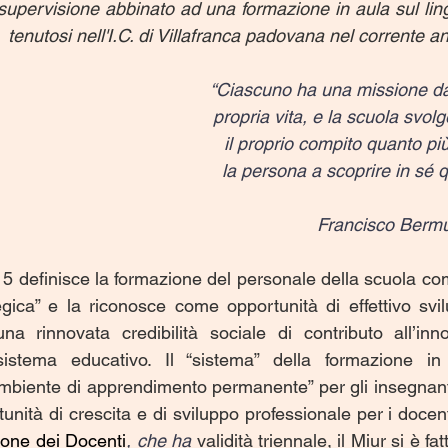
 supervisione abbinato ad una formazione in aula sul ling
  tenutosi nell'I.C. di Villafranca padovana nel corrente a
“Ciascuno ha una missione da
propria vita, e la scuola svol
il proprio compito quanto 
la persona a scoprire in sé 
Francisco Berm
5 definisce la formazione del personale della scuola come
ica” e la riconosce come opportunità di effettivo svil
na rinnovata credibilità sociale di contributo all’inn
sistema educativo. Il “sistema” della formazione in 
iente di apprendimento permanente” per gli insegnanti 
one dei Docenti
, che ha
validità triennale, il Miur si è fat