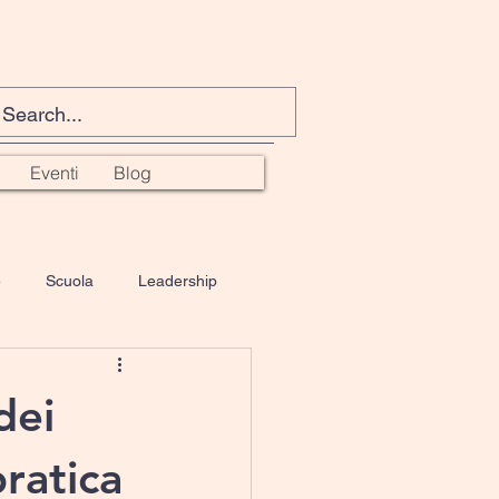
Eventi
Blog
e
Scuola
Leadership
oCounseling
spiritualità
dei
pratica