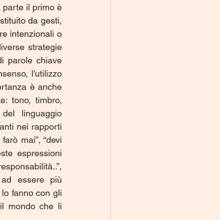
parte il primo è 
stituito da gesti, 
 intenzionali o 
verse strategie 
i parole chiave 
nso, l'utilizzo 
ortanza è anche 
: tono, timbro, 
del linguaggio 
nti nei rapporti 
farò mai”, “devi 
este espressioni 
sponsabilità..”, 
 ad essere più 
o fanno con gli 
il mondo che li 