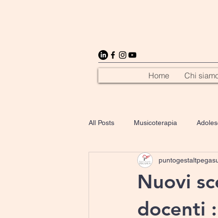
Home
Chi siam
All Posts
Musicoterapia
Adoles
puntogestaltpegas
Crescita personale
Cultura
Nuovi sc
docenti :