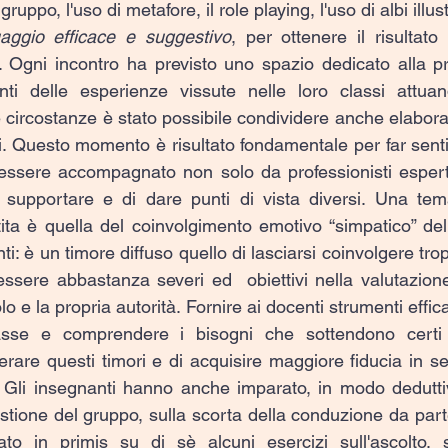
uppo, l'uso di metafore, il role playing, l'uso di albi illust
uaggio efficace e suggestivo
, per ottenere il risultato 
. Ogni incontro ha previsto uno spazio dedicato alla p
nti delle esperienze vissute nelle loro classi attuand
 circostanze è stato possibile condividere anche elaborati g
ni. Questo momento è risultato fondamentale per far senti
 essere accompagnato non solo da professionisti espert
i supportare e di dare punti di vista diversi. Una tem
ita è quella del coinvolgimento emotivo “simpatico” dell
nti: è un timore diffuso quello di lasciarsi coinvolgere tro
ssere abbastanza severi ed  obiettivi nella valutazione d
lo e la propria autorità. Fornire ai docenti strumenti effica
asse e comprendere i bisogni che sottendono certi 
erare questi timori e di acquisire maggiore fiducia in se
. Gli insegnanti hanno anche imparato, in modo deduttiv
stione del gruppo, sulla scorta della conduzione da part
o in primis su di sè alcuni esercizi sull'ascolto, su