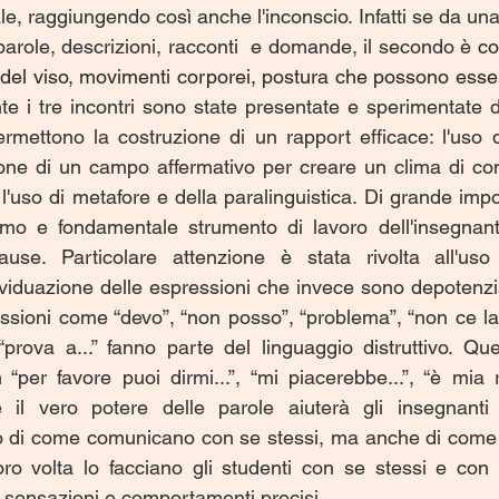
e, raggiungendo così anche l'inconscio. Infatti se da una 
 parole, descrizioni, racconti  e domande, il secondo è 
co
 del viso, movimenti corporei, postura che possono essere
te i tre incontri sono state presentate e sperimentate di
mettono la costruzione di un rapport efficace: l'uso d
ione di un campo affermativo per creare un clima di conse
l'uso di metafore e della paralinguistica. Di grande imp
imo e fondamentale strumento di lavoro dell'insegnante
se. Particolare attenzione è stata rivolta all'uso 
ividuazione delle espressioni che invece sono depotenzia
ssioni come “devo”, “non posso”, “problema”, “non ce la 
, “prova a...” fanno parte del linguaggio distruttivo. Qu
“per favore puoi dirmi...”, “mi piacerebbe...”, “è mia re
re il vero potere delle parole aiuterà gli insegnanti
o di come comunicano con se stessi, ma anche di come l
oro volta lo facciano gli studenti con se stessi e con 
 sensazioni e comportamenti precisi.