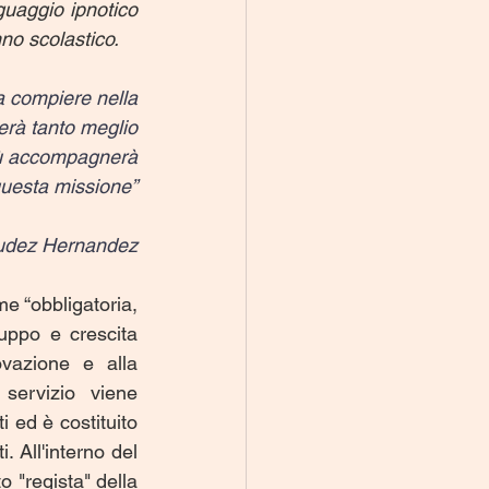
uaggio ipnotico 
nno scolastico.
 compiere nella
gerà tanto meglio
più accompagnerà
questa missione”
udez Hernandez
 “obbligatoria, 
uppo e crescita 
ovazione e alla 
servizio viene 
ed è costituito 
da una rete di opportunità di crescita e di sviluppo professionale per i docenti. All'interno del 
to "regista" della 