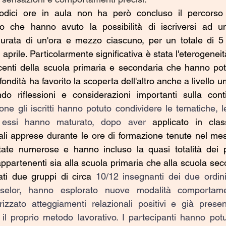
dici ore in aula non ha però concluso il percorso d
so che hanno avuto la possibilità di iscriversi ad un 
urata di un'ora e mezzo ciascuno, per un totale di 5 i
 aprile. Particolarmente significativa è stata l'eterogeneit
ocenti della scuola primaria e secondaria che hanno potu
fondità ha favorito la scoperta dell'altro anche a livello 
ne gli iscritti hanno potuto condividere le tematiche, le 
e essi hanno maturato, dopo aver 
applicato in clas
rali apprese durante le ore di formazione tenute nel mes
ate numerose e hanno incluso la quasi totalità dei par
ppartenenti sia alla scuola primaria che alla scuola sec
ti due gruppi di circa 
10/12 insegnanti dei due ordini
nselor, hanno esplorato nuove modalità comportame
izzato atteggiamenti relazionali positivi e già presen
il proprio metodo lavorativo. I partecipanti hanno potuto