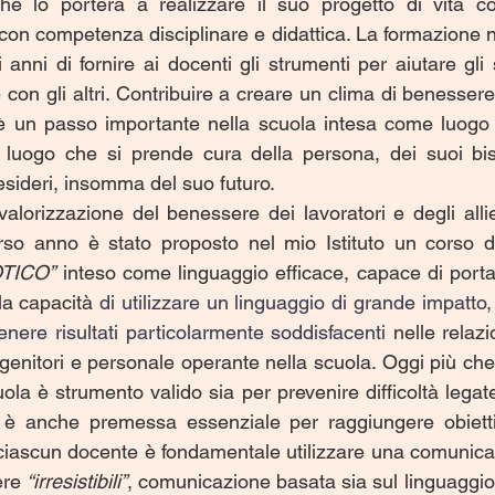
e lo porterà a realizzare il suo progetto di vita co
e con competenza disciplinare e didattica. La formazione nel
anni di fornire ai docenti gli strumenti per aiutare gli 
con gli altri. Contribuire a creare un clima di benessere a
 un passo importante nella scuola intesa come luogo di
, luogo che si prende cura della persona, dei suoi bis
esideri, insomma del suo futuro.
valorizzazione del benessere dei lavoratori e degli allie
TICO”
 inteso come linguaggio efficace, capace di portar
a capacità 
di utilizzare un linguaggio di grande impatto, q
ttenere risultati particolarmente soddisfacenti 
nelle relazi
, genitori e personale operante nella scuola. Oggi più ch
a è strumento valido sia per prevenire difficoltà legate 
è anche premessa essenziale per raggiungere obiettivi 
iascun docente è fondamentale utilizzare una comunicaz
re 
“irresistibili”
, comunicazione basata sia sul linguaggio 