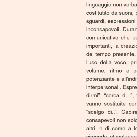
linguaggio non verbal
costitutito da suoni,
sguardi, espressioni
inconsapevoli. 
Duran
comunicative che per
importanti, la creaz
del tempo presente, 
l'uso della voce, pr
volume, ritmo e pau
potenziante e all'ind
interpersonali. Espre
dirmi”, “cerca di...”
vanno sostituite con 
“scelgo di..”. Capi
consapevoli non sol
altri, e di come a l
circonda, stimolando