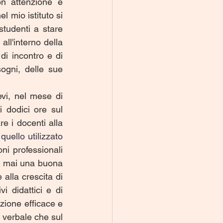
n attenzione e 
 mio istituto si 
studenti a stare 
ll'interno della 
 incontro e di 
ogni, delle sue 
vi, nel mese di 
settembre dello scorso anno è stato proposto nel mio Istituto un corso di dodici ore sul 
e i docenti alla 
uello utilizzato 
oni professionali 
e mai una buona 
alla crescita di 
didattici e di 
ione efficace e 
verbale che sul 