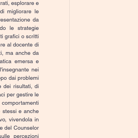
rati, esplorare e 
di migliorare le 
resentazione da 
o le strategie 
rafici o scritti 
re al docente di 
i, ma anche da 
atica emersa e 
'insegnante nei 
ppo dai problemi 
ei risultati, di 
ci per gestire le 
comportamenti 
 stessi e anche 
o, vivendola in 
e del Counselor 
lle percezioni 