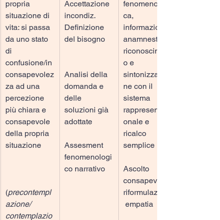
propria 
Accettazione 
fenomenologi
situazione di 
incondiz.
ca, 
vita: si passa 
Definizione 
informazioni 
da uno stato 
del bisogno
anamnestiche
di 
riconosciment
confusione/in
o e 
consapevolez
Analisi della 
sintonizzazio
za ad una 
domanda e 
ne con il 
percezione 
delle 
sistema 
più chiara e 
soluzioni già 
rappresentazi
consapevole 
adottate
onale e 
della propria 
ricalco 
situazione
Assesment 
semplice
fenomenologi
co narrativo
Ascolto 
consapevole: 
(
precontempl
riformulazioni,
azione/ 
 empatia
contemplazio