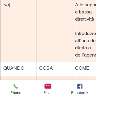
ne
)
Alto supporto 
e bassa 
direttività
Introduzione 
all’uso del 
diario e 
dell’agenda
QUANDO
COSA
COME
Avvio al 
Ridefinizione 
Confutazione 
Contatto
del tema da 
di strategie 
Phone
Email
Facebook
Definizione 
affrontare, 
disfunzionali
dell’obiettivo
orientamento 
alla soluzione
Semidirettivit
Preparazione 
à
alla 
Individuazion
trasformazion
e di energie 