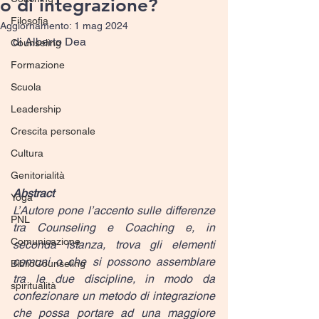
o di integrazione?
Filosofia
Aggiornamento:
1 mag 2024
di Alberto Dea
Counseling
Formazione
Scuola
Leadership
Crescita personale
Cultura
Genitorialità
Abstract
Yoga
L’Autore pone l’accento sulle differenze 
PNL
tra Counseling e Coaching e, in 
Comunicazione
seconda istanza, trova gli elementi 
comuni o che si possono assemblare 
BiblioCounseling
tra le due discipline, in modo da 
spiritualità
confezionare un metodo di integrazione 
che possa portare ad una maggiore 