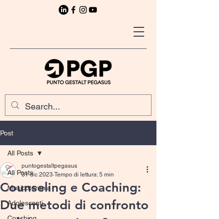
Post
All Posts
puntogestaltpegasus
All Posts
31 dic 2023
Tempo di lettura: 5 min
Counseling e Coaching:
Musicoterapia
Due metodi di confronto
Adolescenti
Coaching