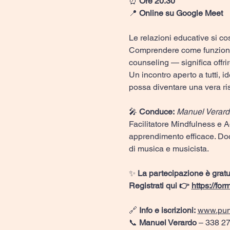
⏰ 
Ore 20.30
📍 
Online su Google Meet
Le relazioni educative si co
Comprendere come funzionan
counseling — significa offrir
Un incontro aperto a tutti, i
possa diventare una vera ri
🎤 
Conduce:
Manuel Verard
Facilitatore Mindfulness e A
apprendimento efficace. Doc
di musica e musicista.
✨ 
La partecipazione è gratui
Registrati qui 👉 
https://f
🔗 
Info e iscrizioni:
www.pun
📞 
Manuel Verardo
 – 338 27