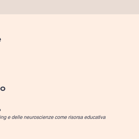
e
to
o
ling e delle neuroscienze come risorsa educativa