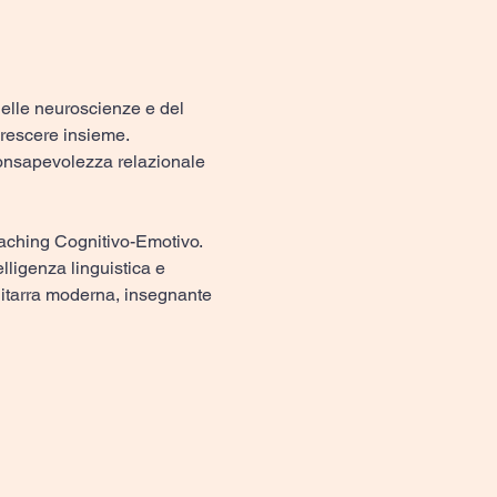
lle neuroscienze e del 
 crescere insieme.
consapevolezza relazionale 
aching Cognitivo-Emotivo. 
ligenza linguistica e 
hitarra moderna, insegnante 