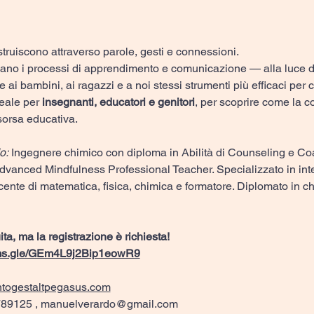
struiscono attraverso parole, gesti e connessioni. 
o i processi di apprendimento e comunicazione — alla luce de
e ai bambini, ai ragazzi e a noi stessi strumenti più efficaci per
deale per 
insegnanti, educatori e genitori
, per scoprire come la 
sorsa educativa.
o: 
Ingegnere chimico con diploma in Abilità di Counseling e Co
dvanced Mindfulness Professional Teacher. Specializzato in intel
ente di matematica, fisica, chimica e formatore. Diplomato in c
ta, ma la registrazione è richiesta!
orms.gle/GEm4L9j2Bip1eowR9
togestaltpegasus.com
89125 , 
manuelverardo@gmail.com