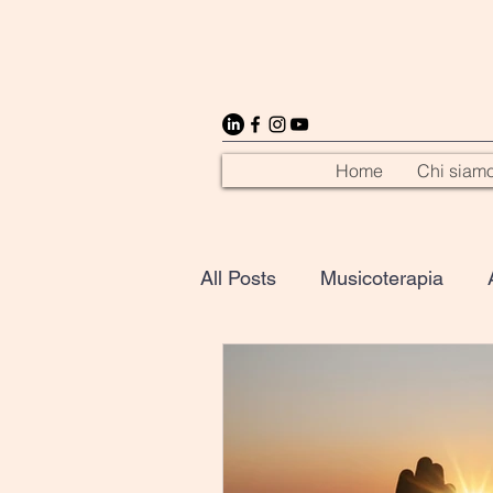
Home
Chi siam
All Posts
Musicoterapia
Scuola
Leadership
Comunicazione
BiblioC