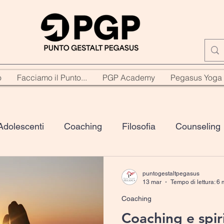
o
Facciamo il Punto...
PGP Academy
Pegasus Yoga
Adolescenti
Coaching
Filosofia
Counseling
Crescita personale
Cultura
Genitorialità
Yo
puntogestaltpegasus
13 mar
Tempo di lettura: 6 
Coaching
ounseling
spiritualità
Coaching e spiri