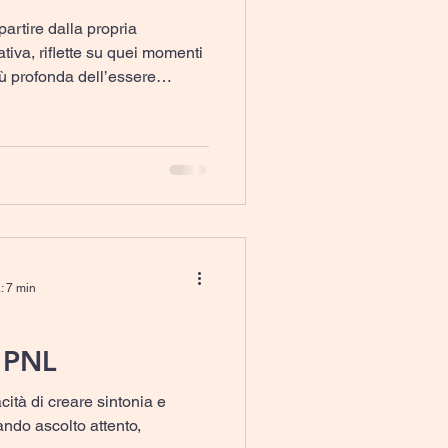
 partire dalla propria
iva, riflette su quei momenti
ù profonda dell’essere
ll’interno di un percorso di
 questa prospettiva, viene
piritualità possano essere
mente si pensi e come
re contemporaneamente
ing.
: 7 min
a PNL
cità di creare sintonia e
zando ascolto attento,