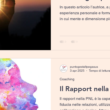
In questo articolo l’autrice, a
esperienza personale e format
in cui mente e dimensione pi
sembrano entrare in dialogo a
relazione d’aiuto. Attraverso
esplorato come Coaching e s
più vicini di quanto comune
possano coesistere e opera
durante un incontro di Coach
puntogestaltpegasus
3 apr 2025
Tempo di lettura
Coaching
Il Rapport nell
Il rapport nella PNL è la capa
fiducia nelle relazioni, utiliz