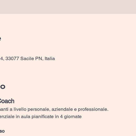
e
4, 33077 Sacile PN, Italia
to
Coach
manti a livello personale, aziendale e professionale.
nziale in aula pianificate in 4 giornate 
rso