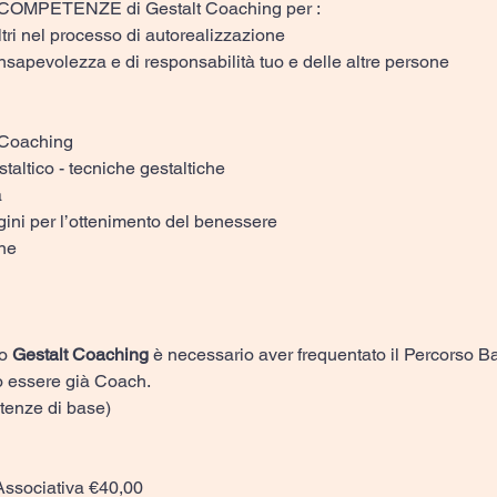
ri COMPETENZE di Gestalt Coaching per :
altri nel processo di autorealizzazione
consapevolezza e di responsabilità tuo e delle altre persone
l Coaching
staltico - tecniche gestaltiche
a
ini per l’ottenimento del benessere
one
o 
Gestalt Coaching 
è necessario aver frequentato il Percorso B
o essere già Coach.  
etenze di base)
Associativa €40,00