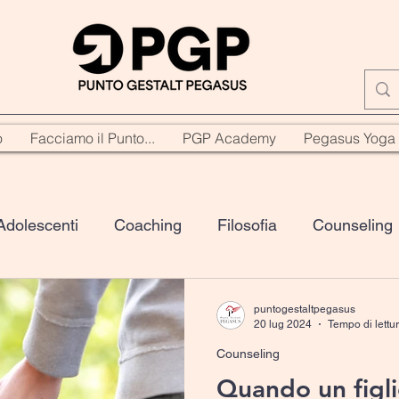
o
Facciamo il Punto...
PGP Academy
Pegasus Yoga
Adolescenti
Coaching
Filosofia
Counseling
Crescita personale
Cultura
Genitorialità
Yo
puntogestaltpegasus
20 lug 2024
Tempo di lettur
Counseling
ounseling
spiritualità
Quando un figli