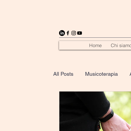
Home
Chi siam
All Posts
Musicoterapia
Scuola
Leadership
Comunicazione
BiblioC